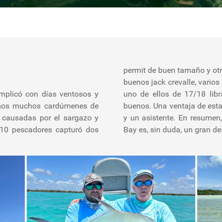
permit de buen tamaño y o
buenos jack crevalle, vario
plicó con días ventosos y
e excelente y los guías muy
imos muchos cardúmenes de
tiene un guía experimentado
 causadas por el sargazo y
po, fue buena, ¡y Ascension
10 pescadores capturó dos
Bay es, sin duda, un gran de