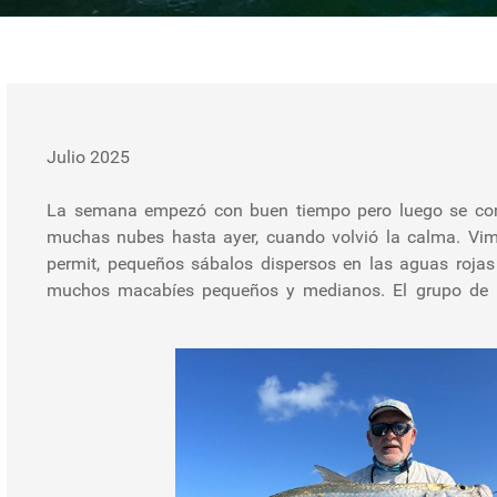
Julio 2025
La semana empezó con buen tiempo pero luego se com
uno de ellos de 17/18 libras. El servicio del lodge fu
muchas nubes hasta ayer, cuando volvió la calma. V
buenos. Una ventaja de esta operación es que cada bote 
permit, pequeños sábalos dispersos en las aguas rojas
y un asistente. En resumen, la semana, a pesar del tiem
muchos macabíes pequeños y medianos. El grupo de 