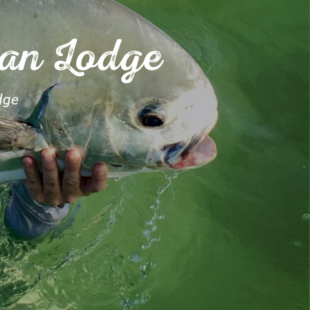
'an Lodge
dge