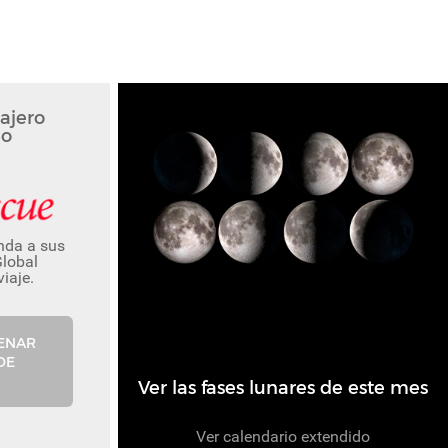
ajero
o
nda a sus
Global
viaje.
LENAR
DE
Ver las fases lunares de este mes
Ver calendario extendido