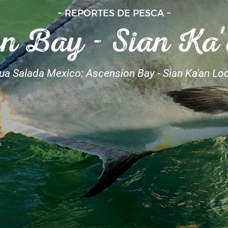
~ REPORTES DE PESCA ~
n Bay - Sian Ka
ua Salada Mexico: Ascension Bay - Sian Ka'an Lo