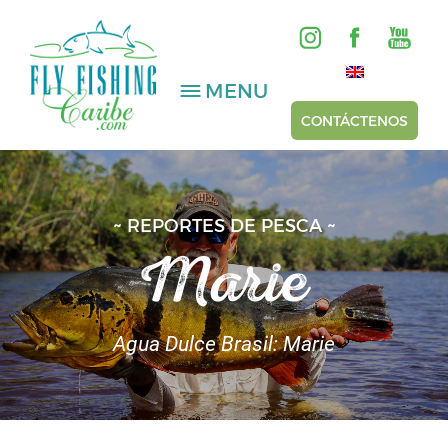
MENU
CONTÁCTENOS
AGUA SALADA
~ REPORTES DE PESCA ~
Marie
AGUA DULCE
HOSTED TRIPS
Agua Dulce Brasil: Marie
Videos
Galería
Reportes