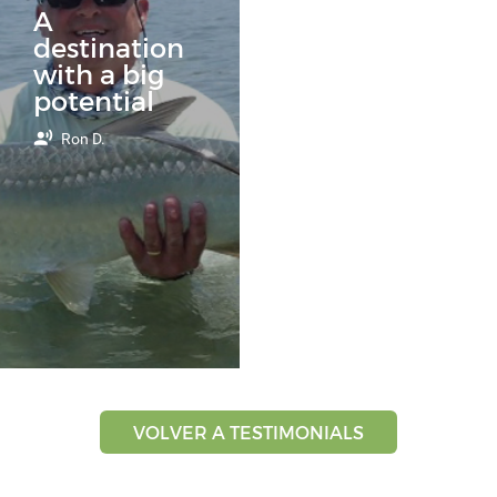
A
destination
with a big
potential
Ron D.
VOLVER A TESTIMONIALS