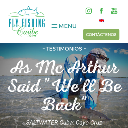
MENU
CONTÁCTENOS
~ TESTIMONIOS ~
As Mc Arthur
AGUA SALADA
AGUA DULCE
Said "We'll Be
HOSTED TRIPS
Back"
Videos
Galería
SALTWATER Cuba: Cayo Cruz
Reportes