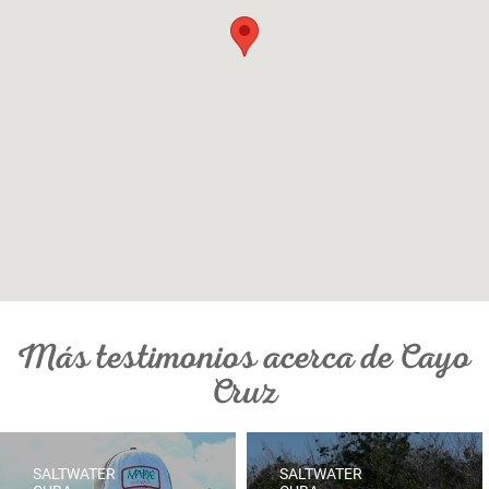
Más testimonios acerca de Cayo
Cruz
SALTWATER
SALTWATER