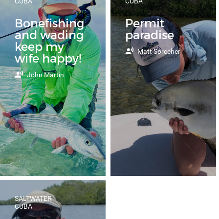
CUBA
CUBA
Bonefishing
Permit
and wading
paradise
keep my
Matt Sprecher
wife happy!
John Martin
SALTWATER
CUBA