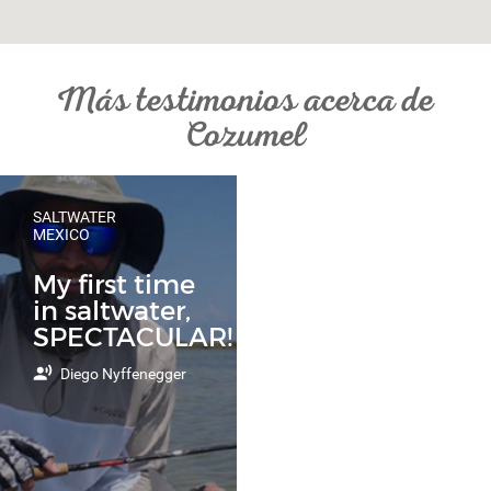
Más testimonios acerca de
Cozumel
SALTWATER
MEXICO
My first time
in saltwater,
SPECTACULAR!
Diego Nyffenegger