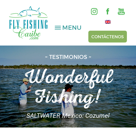
MENU
CONTÁCTENOS
~ TESTIMONIOS ~
AGUA SALADA
Wonderful
AGUA DULCE
Fishing!
HOSTED TRIPS
Videos
SALTWATER Mexico: Cozumel
Galería
Reportes