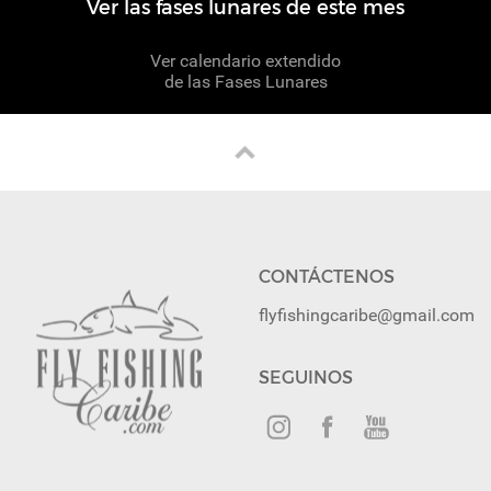
Ver las fases lunares de este mes
Ver calendario extendido
de las Fases Lunares
CONTÁCTENOS
flyfishingcaribe@gmail.com
SEGUINOS