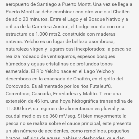
aeropuerto de Santiago a Puerto Montt. Una vez se llega a
Puerto Montt se debe combinar con otro vuelo al Chaitén
de sólo 20 minutos. Entre el Lago y el Bosque Nativo y a
orillas de la Carretera Austral, el Lodge cuenta con una
estructura de 1.000 mts2, construida con maderas
nativas. Yelcho es un lugar de belleza asombrosa,
naturaleza virgen y lugares casi inexplorados; la pesca se
realiza rodeado de ventisqueros, espesos bosques
húmedos y aguas cristalinas de profundos tonos
esmeralda. El Río Yelcho nace en el Lago Yelcho y
desemboca en la ensenada de Chaitén, en el golfo del
Corcovado. Es alimentado por los ríos Futaleufú,
Correntoso, Cascada, Enredadera y Malito. Tiene una
extensión de 46 km, una hoya hidrográfica transandina de
11.000 km², su régimen de alimentación es pluvial y su
caudal medio es de 360 m³/seg. Si bien mayormente la
pesca no se realiza sobre el cauce principal, éste presenta
un sin número de accidentes, como remolinos, pequeños
brazos, reflujos de aguas, bahías y desbordes, que dan