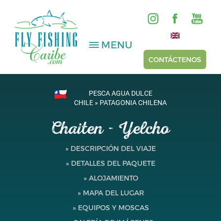
MENU
CONTÁCTENOS
PESCA AGUA DULCE
AGUA SALADA
CHILE » PATAGONIA CHILENA
Chaiten - Yelcho
AGUA DULCE
HOSTED TRIPS
» DESCRIPCIÓN DEL VIAJE
» DETALLES DEL PAQUETE
Videos
» ALOJAMIENTO
Galería
» MAPA DEL LUGAR
» EQUIPOS Y MOSCAS
Reportes