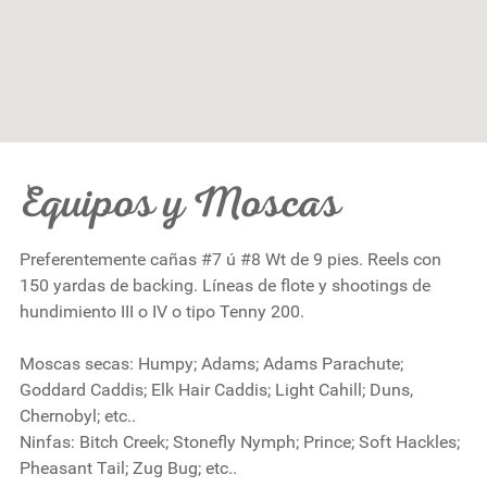
Equipos y Moscas
Preferentemente cañas #7 ú #8 Wt de 9 pies. Reels con
150 yardas de backing. Líneas de flote y shootings de
hundimiento III o IV o tipo Tenny 200.
Moscas secas:
Humpy; Adams; Adams Parachute;
Goddard Caddis; Elk Hair Caddis; Light Cahill; Duns,
Chernobyl; etc..
Ninfas: Bitch Creek; Stonefly Nymph; Prince; Soft Hackles;
Pheasant Tail; Zug Bug; etc..